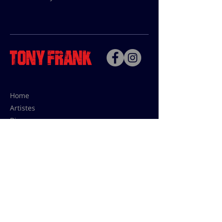
Home
Artistes
Bio
Contact
Contact pour les utilisations,
les tarifs presses et éditions:
contact@tonyfrank.fr