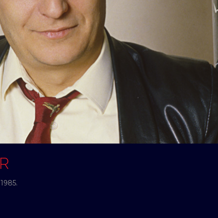
ER
 1985.