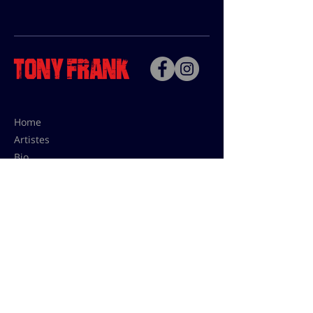
Home
Artistes
Bio
Contact
Contact pour les utilisations,
les tarifs presses et éditions:
contact@tonyfrank.fr
© Tony Frank 2021 -
Design &