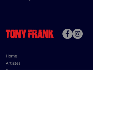
Home
Artistes
Bio
Contact
Contact pour les utilisations,
les tarifs presses et éditions:
contact@tonyfrank.fr