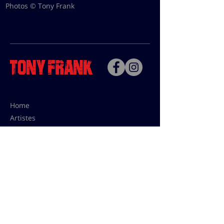
Photos © Tony Frank
Home
Artistes
Bio
Contact
Contact pour les utilisations,
les tarifs presses et éditions:
contact@tonyfrank.fr