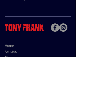
Home
Artistes
Bio
Contact
Contact pour les utilisations,
les tarifs presses et éditions:
contact@tonyfrank.fr