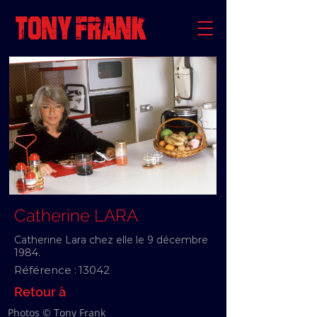
Catherine LARA
Catherine Lara chez elle le 9 décembre
1984.
Référence :
13042
Retour à
Photos © Tony Frank