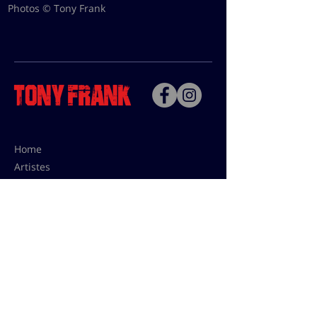
Photos © Tony Frank
Home
Artistes
Bio
Contact
Contact pour les utilisations,
les tarifs presses et éditions:
contact@tonyfrank.fr