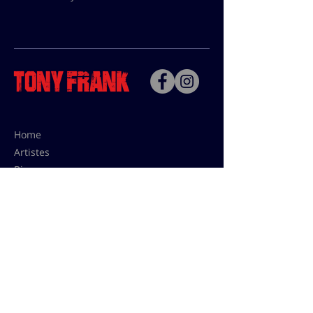
Home
Artistes
Bio
Contact
Contact pour les utilisations,
les tarifs presses et éditions:
contact@tonyfrank.fr