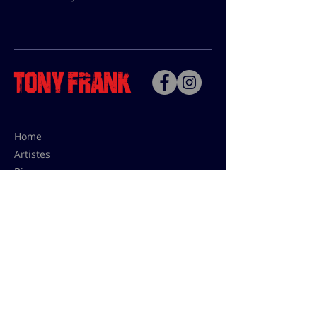
Home
Artistes
Bio
Contact
Contact pour les utilisations,
les tarifs presses et éditions:
contact@tonyfrank.fr